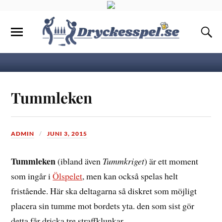
Tummleken
ADMIN
JUNI 3, 2015
Tummleken
(ibland även
Tummkriget
) är ett moment
som ingår i
Ölspelet
, men kan också spelas helt
fristående. Här ska deltagarna så diskret som möjligt
placera sin tumme mot bordets yta. den som sist gör
detta får dricka tre straffklunkar.