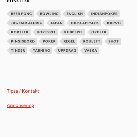
ETIKETTER
BEER PONG
BOWLING
ENGLISH
INDIANPOKER
JAG HAR ALDRIG
JAPAN
JULKLAPPSLEK
KAPSYL
KORTLEK
KORTSPEL
KUBBSPEL
ORDLEK
PINGISBORD
POKER
REGEL
ROULETT
SHOT
TINDER
TÄRNING
UPPDRAG
VASKA
Tipsa / Kontakt
Annonsering