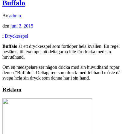
Buffalo
Av
admin
den
juni 3, 2015
i
Dryckesspel
Buffalo
är ett dryckesspel som fortlöper hela kvällen. En regel
bestäms, till exempel att deltagarna inte får dricka med sin
huvudhand.
Om en medspelare ser någon dricka med sin huvudhand ropar
denna ”Buffalo”. Deltagaren som drack med fel hand måste då
svepa hela sin dryck som denna har i sin hand.
Reklam