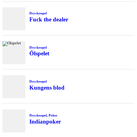
Dryckesspel
Fuck the dealer
Dryckesspel
Ölspelet
Dryckesspel
Kungens blod
Dryckesspel
,
Poker
Indianpoker