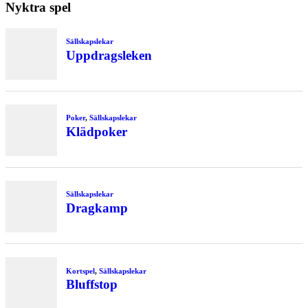
Nyktra spel
Sällskapslekar
Uppdragsleken
Poker
,
Sällskapslekar
Klädpoker
Sällskapslekar
Dragkamp
Kortspel
,
Sällskapslekar
Bluffstop