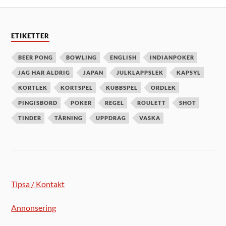
ETIKETTER
BEER PONG
BOWLING
ENGLISH
INDIANPOKER
JAG HAR ALDRIG
JAPAN
JULKLAPPSLEK
KAPSYL
KORTLEK
KORTSPEL
KUBBSPEL
ORDLEK
PINGISBORD
POKER
REGEL
ROULETT
SHOT
TINDER
TÄRNING
UPPDRAG
VASKA
Tipsa / Kontakt
Annonsering